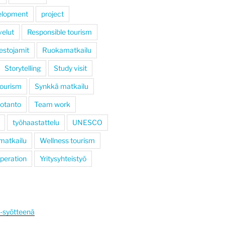
elopment
project
velut
Responsible tourism
estojamit
Ruokamatkailu
Storytelling
Study visit
tourism
Synkkä matkailu
otanto
Team work
työhaastattelu
UNESCO
 matkailu
Wellness tourism
operation
Yritysyhteistyö
S-syötteenä