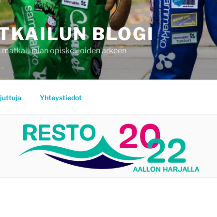
TKAILUN BLOGI
 matkailualan opiskelijoiden arkeen
juttuja
Yhteystiedot