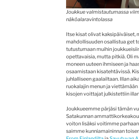
Joukkue valmistautumassa viime
näköalaravintolassa
Itse kisat olivat kaksipäiväiset
mahdollisuuden osallistua get to
tutustumaan muihin joukkueisiin. 
opettavaisia, mutta pitkiä. Oli
moneen uuteen ihmiseen ja ha
osaamistaan kisatehtävissä. Kis
juhlalliseen gaalailtaan. Illan 
ruokalajin menun ja viettämään
kisojen voittajat julkistettiin ill
Joukkueemme pärjäsi tämän vuod
Satakunnan ammattikorkeakoulu
voiton lisäksi voitimme parhaa
saimme kunniamaininnan toisen
From Finlandilta
ja
Savutuvan A