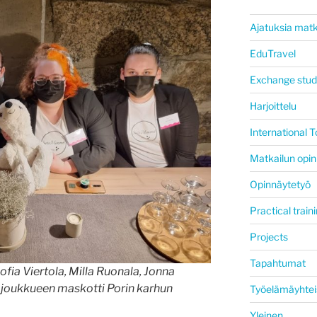
Ajatuksia matk
EduTravel
Exchange stud
Harjoittelu
International
Matkailun opin
Opinnäytetyö
Practical train
Projects
Tapahtumat
ia Viertola, Milla Ruonala, Jonna
 joukkueen maskotti Porin karhun
Työelämäyhtei
Yleinen