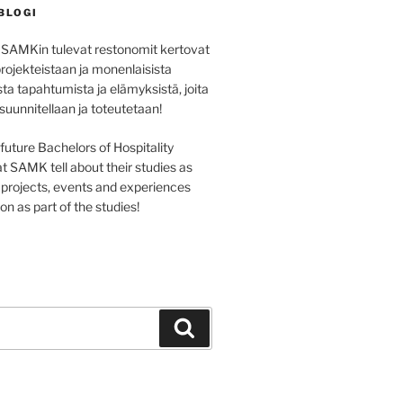
BLOGI
 SAMKin tulevat restonomit kertovat
projekteistaan ja monenlaisista
sta tapahtumista ja elämyksistä, joita
 suunnitellaan ja toteutetaan!
e future Bachelors of Hospitality
SAMK tell about their studies as
s projects, events and experiences
on as part of the studies!
Haku