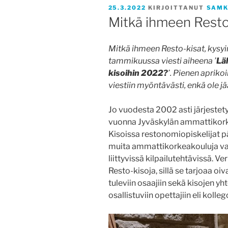
JULKAISTU
25.3.2022
KIRJOITTANUT
SAMK
Mitkä ihmeen Resto
Mitkä ihmeen Resto-kisat, kysyin 
tammikuussa viesti aiheena ’
Lä
kisoihin 2022?
’. Pienen aprikoi
viestiin myöntävästi, enkä ole 
Jo vuodesta 2002 asti järjestet
vuonna Jyväskylän ammattikork
Kisoissa restonomiopiskelijat
muita ammattikorkeakouluja vas
liittyvissä kilpailutehtävissä. 
Resto-kisoja, sillä se tarjoaa o
tuleviin osaajiin sekä kisojen
osallistuviin opettajiin eli kolleg