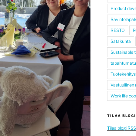
Product dev
Ravintolapal
RESTO
R
Satakunta
Sustainable 
tapahtumatu
Tuotekehitys
Vastuullinen
Work life co
TILAA BLOGI
Tilaa blogi RS