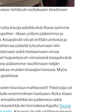
isen tehtävän esitykseen Vesilinnan
, mutta kisoja edeltävänä iltana saimme
gether -iltaan, jolloin pääsimme jo
Kisapäivät olivat erittäin antoisia ja
 mahtavaa päästä tutustumaan niin
astamaan sekä testaamaan omaa
at huipentuivat viimeisenä kisapäivänä
aikana pääsimme nauttimaan neljän
 aikaa muiden kisaajien kanssa. Myös
an gaalassa.
en kisoissa mahtavasti! Ykkössija oli
lle ensimmäinen laatuaan. Koko kisan
n ennakkotehtävän palkinnon sekä
 kisatehtävän toimeksiantajalta
Sauna
pajalta
. Kisoista jäi silti päällimmäisenä