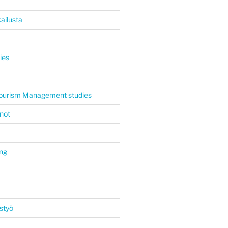
ailusta
ies
 Tourism Management studies
not
ing
styö