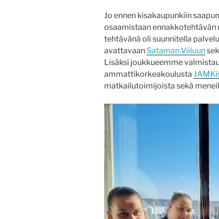
Jo ennen kisakaupunkiin saapu
osaamistaan ennakkotehtävän m
tehtävänä oli suunnitella palve
avattavaan
Sataman Viiluun
sek
Lisäksi joukkueemme valmistautu
ammattikorkeakoulusta
JAMKi
matkailutoimijoista sekä meneill