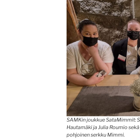
SAMKin joukkue SataMimmit: Sof
Hautamäki ja Julia Roumio sekä
pohjoinen serkku Mimmi.