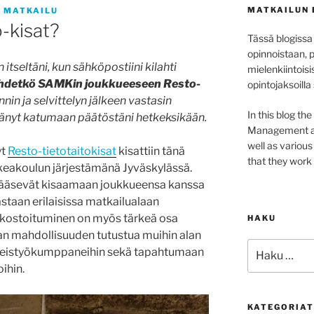
MATKAILUN 
 MATKAILU
-kisat?
Tässä blogissa
opinnoistaan, 
itseltäni, kun sähköpostiini kilahti
mielenkiintoisi
hdetkö SAMKin joukkueeseen Resto-
opintojaksoilla
nnin ja selvittelyn jälkeen vastasin
In this blog th
jäänyt katumaan päätöstäni hetkeksikään.
Management at 
well as variou
yt
Resto-tietotaitokisat
kisattiin tänä
that they work 
eakoulun järjestämänä Jyväskylässä.
 pääsevät kisaamaan joukkueensa kanssa
taan erilaisissa matkailualaan
Verkostoituminen on myös tärkeä osa
HAKU
ivan mahdollisuuden tutustua muihin alan
Etsi:
 yhteistyökumppaneihin sekä tapahtumaan
oihin.
KATEGORIAT