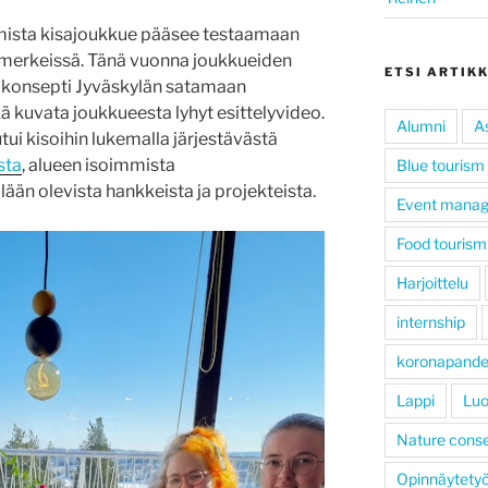
mista kisajoukkue pääsee testaamaan
erkeissä. Tänä vuonna joukkueiden
ETSI ARTIK
lukonsepti Jyväskylän satamaan
ä kuvata joukkueesta lyhyt esittelyvideo.
Alumni
A
i kisoihin lukemalla järjestävästä
sta
, alueen isoimmista
Blue tourism
ään olevista hankkeista ja projekteista.
Event mana
Food tourism
Harjoittelu
internship
koronapand
Lappi
Luo
Nature conse
Opinnäytety