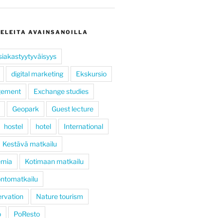
KELEITA AVAINSANOILLA
siakastyytyväisyys
digital marketing
Ekskursio
gement
Exchange studies
Geopark
Guest lecture
hostel
hotel
International
Kestävä matkailu
emia
Kotimaan matkailu
ntomatkailu
rvation
Nature tourism
ö
PoResto