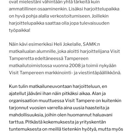
ovat mielestäni vähintään yhtä tärkeitä kuin
ammatillinen osaaminenkin. Lisäksi harjoittelupaikka
on hyvä pohja alalla verkostoitumiseen. Joillekin
harjoittelupaikka saattaa olla jopa tulevaisuuden
työpaikka!
Näin kävi esimerkiksi Heli Jokelalle, SAMK:n
matkailualan alumnille, joka aloitti harjoittelijana Visit
Tamperetta edeltäneessä Tampereen
matkailutoimistossa vuonna 2008 ja toimii nykyään
Visit Tampereen markkinointi- ja viestintäpäällikkönä.
Kun tulin matkailuneuvontaan harjoitteluun, en
ajatellut jääväni ihan näin pitkäksi aikaa. Alan ja
organisaation muuttuessa Visit Tampere on kuitenkin
tarjonnut vuosien varrella aina uusia haasteita ja
mahdollisuuksia, joihin olen huomannut haluavani
tarttua. Pitkästä kokemuksesta ja yrityskentän
tuntemuksesta on meillä tietenkin hyötyä, mutta myös