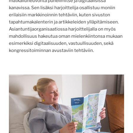
matkailuneuvonta puhelimitse ja digitaalisissa
kanavissa. Sen lisäksi harjoittelija osallistuu moniin
erilaisiin markkinoinnin tehtäviin, kuten sivuston
tapahtumakalenterin ja artikkeleiden ylläpitämiseen.
Asiantuntijaorganisaatiossa harjoittelijalla on myös
mahdollisuus hakeutua oman mielenkiintonsa mukaan
esimerkiksi digitaalisuuden, vastuullisuuden, sekä
kongressitoiminnan avustaviin tehtäviin.