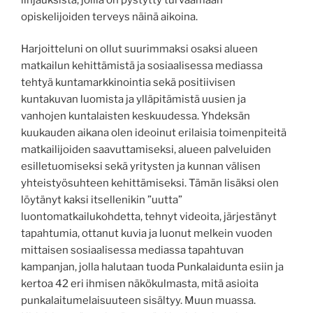
opiskelijoiden terveys näinä aikoina.
Harjoitteluni on ollut suurimmaksi osaksi alueen
matkailun kehittämistä ja sosiaalisessa mediassa
tehtyä kuntamarkkinointia sekä positiivisen
kuntakuvan luomista ja ylläpitämistä uusien ja
vanhojen kuntalaisten keskuudessa. Yhdeksän
kuukauden aikana olen ideoinut erilaisia toimenpiteitä
matkailijoiden saavuttamiseksi, alueen palveluiden
esilletuomiseksi sekä yritysten ja kunnan välisen
yhteistyösuhteen kehittämiseksi. Tämän lisäksi olen
löytänyt kaksi itsellenikin ”uutta”
luontomatkailukohdetta, tehnyt videoita, järjestänyt
tapahtumia, ottanut kuvia ja luonut melkein vuoden
mittaisen sosiaalisessa mediassa tapahtuvan
kampanjan, jolla halutaan tuoda Punkalaidunta esiin ja
kertoa 42 eri ihmisen näkökulmasta, mitä asioita
punkalaitumelaisuuteen sisältyy. Muun muassa.