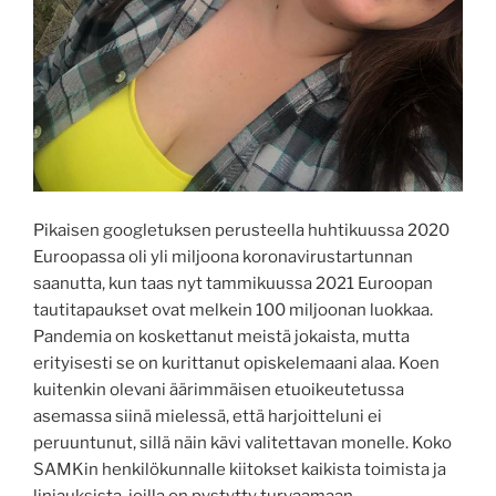
Pikaisen googletuksen perusteella huhtikuussa 2020
Euroopassa oli yli miljoona koronavirustartunnan
saanutta, kun taas nyt tammikuussa 2021 Euroopan
tautitapaukset ovat melkein 100 miljoonan luokkaa.
Pandemia on koskettanut meistä jokaista, mutta
erityisesti se on kurittanut opiskelemaani alaa. Koen
kuitenkin olevani äärimmäisen etuoikeutetussa
asemassa siinä mielessä, että harjoitteluni ei
peruuntunut, sillä näin kävi valitettavan monelle. Koko
SAMKin henkilökunnalle kiitokset kaikista toimista ja
linjauksista, joilla on pystytty turvaamaan