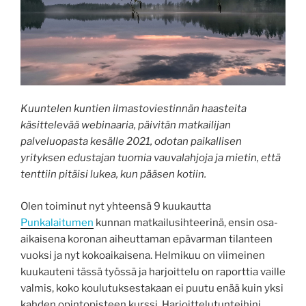
Kuuntelen kuntien ilmastoviestinnän haasteita
käsittelevää webinaaria, päivitän matkailijan
palveluopasta kesälle 2021, odotan paikallisen
yrityksen edustajan tuomia vauvalahjoja ja mietin, että
tenttiin pitäisi lukea, kun pääsen kotiin.
Olen toiminut nyt yhteensä 9 kuukautta
Punkalaitumen
kunnan matkailusihteerinä, ensin osa-
aikaisena koronan aiheuttaman epävarman tilanteen
vuoksi ja nyt kokoaikaisena. Helmikuu on viimeinen
kuukauteni tässä työssä ja harjoittelu on raporttia vaille
valmis, koko koulutuksestakaan ei puutu enää kuin yksi
kahden opintopisteen kurssi. Harjoittelutunteihini