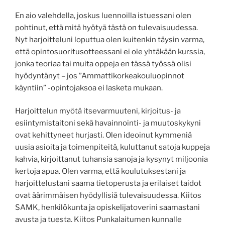
En aio valehdella, joskus luennoilla istuessani olen
pohtinut, että mitä hyötyä tästä on tulevaisuudessa.
Nyt harjoitteluni loputtua olen kuitenkin täysin varma,
että opintosuoritusotteessani ei ole yhtäkään kurssia,
jonka teoriaa tai muita oppeja en tässä työssä olisi
hyödyntänyt – jos ”Ammattikorkeakouluopinnot
käyntiin” -opintojaksoa ei lasketa mukaan.
Harjoittelun myötä itsevarmuuteni, kirjoitus- ja
esiintymistaitoni sekä havainnointi- ja muutoskykyni
ovat kehittyneet hurjasti. Olen ideoinut kymmeniä
uusia asioita ja toimenpiteitä, kuluttanut satoja kuppeja
kahvia, kirjoittanut tuhansia sanoja ja kysynyt miljoonia
kertoja apua. Olen varma, että koulutuksestani ja
harjoittelustani saama tietoperusta ja erilaiset taidot
ovat äärimmäisen hyödyllisiä tulevaisuudessa. Kiitos
SAMK, henkilökunta ja opiskelijatoverini saamastani
avusta ja tuesta. Kiitos Punkalaitumen kunnalle