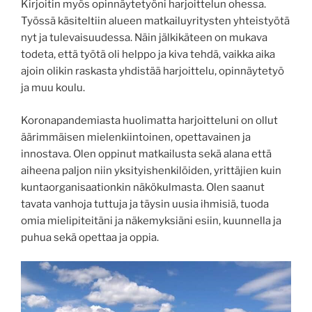
Kirjoitin myös opinnäytetyöni harjoittelun ohessa.
Työssä käsiteltiin alueen matkailuyritysten yhteistyötä
nyt ja tulevaisuudessa. Näin jälkikäteen on mukava
todeta, että työtä oli helppo ja kiva tehdä, vaikka aika
ajoin olikin raskasta yhdistää harjoittelu, opinnäytetyö
ja muu koulu.
Koronapandemiasta huolimatta harjoitteluni on ollut
äärimmäisen mielenkiintoinen, opettavainen ja
innostava. Olen oppinut matkailusta sekä alana että
aiheena paljon niin yksityishenkilöiden, yrittäjien kuin
kuntaorganisaationkin näkökulmasta. Olen saanut
tavata vanhoja tuttuja ja täysin uusia ihmisiä, tuoda
omia mielipiteitäni ja näkemyksiäni esiin, kuunnella ja
puhua sekä opettaa ja oppia.