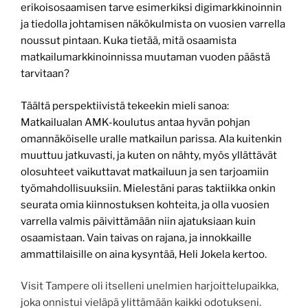
erikoisosaamisen tarve esimerkiksi digimarkkinoinnin
ja tiedolla johtamisen näkökulmista on vuosien varrella
noussut pintaan. Kuka tietää, mitä osaamista
matkailumarkkinoinnissa muutaman vuoden päästä
tarvitaan?
Täältä perspektiivistä tekeekin mieli sanoa:
Matkailualan AMK-koulutus antaa hyvän pohjan
omannäköiselle uralle matkailun parissa. Ala kuitenkin
muuttuu jatkuvasti, ja kuten on nähty, myös yllättävät
olosuhteet vaikuttavat matkailuun ja sen tarjoamiin
työmahdollisuuksiin. Mielestäni paras taktiikka onkin
seurata omia kiinnostuksen kohteita, ja olla vuosien
varrella valmis päivittämään niin ajatuksiaan kuin
osaamistaan. Vain taivas on rajana, ja innokkaille
ammattilaisille on aina kysyntää, Heli Jokela kertoo.
Visit Tampere oli itselleni unelmien harjoittelupaikka,
joka onnistui vieläpä ylittämään kaikki odotukseni.