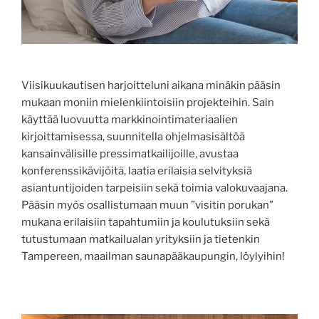
Viisikuukautisen harjoitteluni aikana minäkin pääsin
mukaan moniin mielenkiintoisiin projekteihin. Sain
käyttää luovuutta markkinointimateriaalien
kirjoittamisessa, suunnitella ohjelmasisältöä
kansainvälisille pressimatkailijoille, avustaa
konferenssikävijöitä, laatia erilaisia selvityksiä
asiantuntijoiden tarpeisiin sekä toimia valokuvaajana.
Pääsin myös osallistumaan muun ”visitin porukan”
mukana erilaisiin tapahtumiin ja koulutuksiin sekä
tutustumaan matkailualan yrityksiin ja tietenkin
Tampereen, maailman saunapääkaupungin, löylyihin!