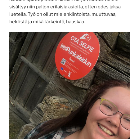
sisältyy niin paljon erilaisia asioita, etten edes jaksa
luetella. Työ on ollut mielenkiintoista, muuttuvaa,
hektistä ja mikä tärkeintä, hauskaa.