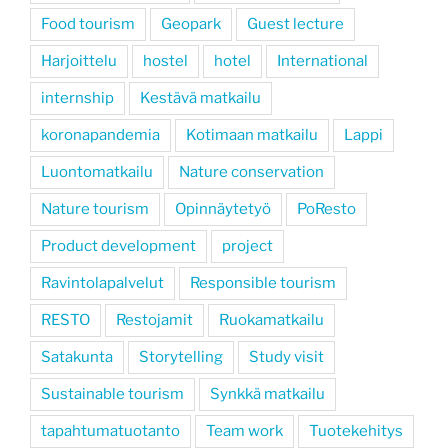
Food tourism
Geopark
Guest lecture
Harjoittelu
hostel
hotel
International
internship
Kestävä matkailu
koronapandemia
Kotimaan matkailu
Lappi
Luontomatkailu
Nature conservation
Nature tourism
Opinnäytetyö
PoResto
Product development
project
Ravintolapalvelut
Responsible tourism
RESTO
Restojamit
Ruokamatkailu
Satakunta
Storytelling
Study visit
Sustainable tourism
Synkkä matkailu
tapahtumatuotanto
Team work
Tuotekehitys