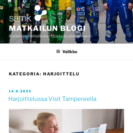
Siirry
sisältöön
MATKAILUN BLOGI
Kurkistus matkailualan opiskelijoiden arkeen
Valikko
KATEGORIA:
HARJOITTELU
JULKAISTU
14.6.2023
Harjoittelussa Visit Tampereella