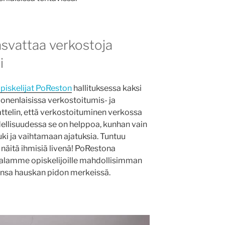
asvattaa verkostoja
i
piskelijat PoReston
hallituksessa kaksi
 monenlaisissa verkostoitumis- ja
jattelin, että verkostoituminen verkossa
ellisuudessa se on helppoa, kunhan vain
uki ja vaihtamaan ajatuksia. Tuntuu
näitä ihmisiä livenä! PoRestona
alamme opiskelijoille mahdollisimman
siinsa hauskan pidon merkeissä.