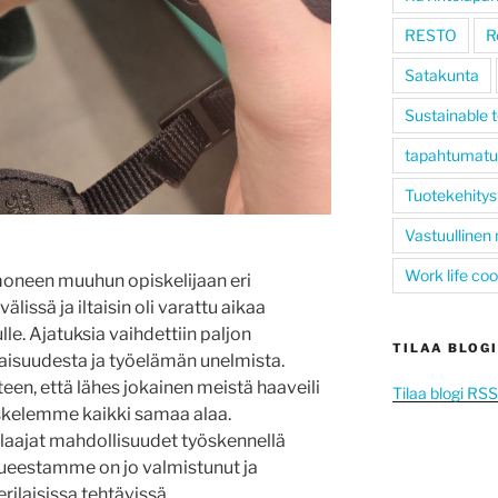
RESTO
R
Satakunta
Sustainable 
tapahtumatu
Tuotekehitys
Vastuullinen
Work life co
moneen muuhun opiskelijaan eri
lissä ja iltaisin oli varattu aikaa
le. Ajatuksia vaihdettiin paljon
TILAA BLOGI
vaisuudesta ja työelämän unelmista.
teen, että lähes jokainen meistä haaveili
Tilaa blogi RS
iskelemme kaikki samaa alaa.
laajat mahdollisuudet työskennellä
kkueestamme on jo valmistunut ja
rilaisissa tehtävissä.