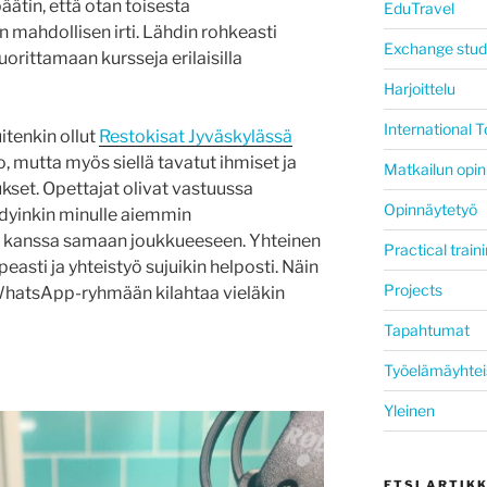
äätin, että otan toisesta
EduTravel
 mahdollisen irti. Lähdin rohkeasti
Exchange stud
suorittamaan kursseja erilaisilla
Harjoittelu
International
tenkin ollut
Restokisat Jyväskylässä
to, mutta myös siellä tavatut ihmiset ja
Matkailun opin
kset. Opettajat olivat vastuussa
Opinnäytetyö
dyinkin minulle aiemmin
n kanssa samaan joukkueeseen. Yhteinen
Practical train
asti ja yhteistyö sujuikin helposti. Näin
Projects
hatsApp-ryhmään kilahtaa vieläkin
Tapahtumat
Työelämäyhtei
Yleinen
ETSI ARTIK