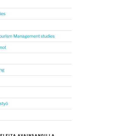
ies
 Tourism Management studies
not
ing
styö
KELEITA AVAINSANOILLA