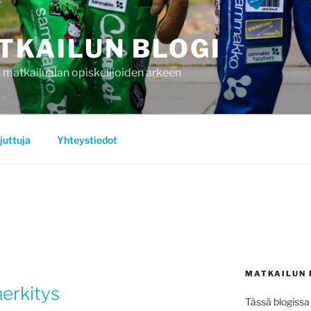
TKAILUN BLOGI
 matkailualan opiskelijoiden arkeen
juttuja
Yhteystiedot
MATKAILUN 
erkitys
Tässä blogissa