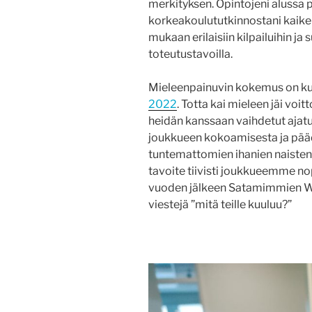
merkityksen. Opintojeni alussa p
korkeakoulututkinnostani kaiken
mukaan erilaisiin kilpailuihin ja 
toteutustavoilla.
Mieleenpainuvin kokemus on kui
2022
. Totta kai mieleen jäi voit
heidän kanssaan vaihdetut ajatu
joukkueen kokoamisesta ja pää
tuntemattomien ihanien naiste
tavoite tiivisti joukkueemme nope
vuoden jälkeen Satamimmien W
viestejä ”mitä teille kuuluu?”