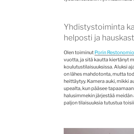
Yhdistystoiminta k
helposti ja hauskast
Olen toiminut
Porin Restonomio
vuotta, ja sitä kautta kiertänyt
koulutustilaisuuksissa. Aluksi a
on lähes mahdotonta, mutta tod
heittäytyy. Kamera auki, mikki a
upealta, kun pääsee tapaamaan 
halusimmekin järjestää meidän 
paljon tilaisuuksia tutustua toi