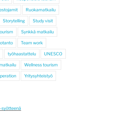
estojamit
Ruokamatkailu
Storytelling
Study visit
tourism
Synkkä matkailu
otanto
Team work
työhaastattelu
UNESCO
 matkailu
Wellness tourism
operation
Yritysyhteistyö
S-syötteenä