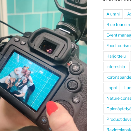
Alumni
A
Blue tourism
Event mana
Food tourism
Harjoittelu
internship
koronapand
Lappi
Luo
Nature conse
Opinnäytety
Product dev
Ravintolapal