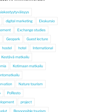
siakastyytyväisyys
digital marketing
Ekskursio
gement
Exchange studies
Geopark
Guest lecture
hostel
hotel
International
Kestävä matkailu
emia
Kotimaan matkailu
ntomatkailu
rvation
Nature tourism
ö
PoResto
elopment
project
velut
Responsible tourism