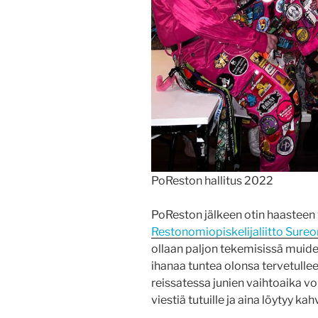
PoReston hallitus 2022
PoReston jälkeen otin haasteen
Restonomiopiskelijaliitto Sureo
ollaan paljon tekemisissä muid
ihanaa tuntea olonsa tervetulleek
reissatessa junien vaihtoaika voi 
viestiä tutuille ja aina löytyy ka