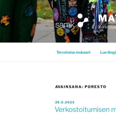
Siirry
sisältöön
MA
Kurkistus
Tervetuloa mukaan!
Lue blogi
AVAINSANA:
PORESTO
JULKAISTU
29.5.2023
Verkostoitumisen m