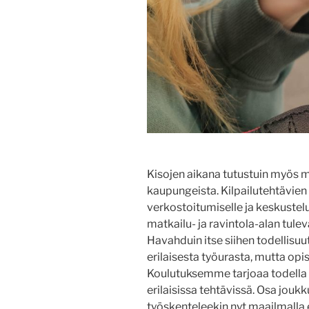
Kisojen aikana tutustuin myös 
kaupungeista. Kilpailutehtävien vä
verkostoitumiselle ja keskustelul
matkailu- ja ravintola-alan tule
Havahduin itse siihen todellisuu
erilaisesta työurasta, mutta op
Koulutuksemme tarjoaa todella 
erilaisissa tehtävissä. Osa jou
työskenteleekin nyt maailmalla e