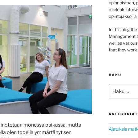
opinnoistaan, 
mielenkiintoisi
opintojaksoilla
In this blog th
Management at 
well as variou
that they work 
HAKU
Etsi:
KATEGORIAT
ainotetaan monessa paikassa, mutta
Ajatuksia matk
lla olen todella ymmärtänyt sen