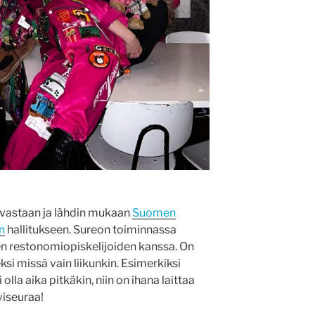
 vastaan ja lähdin mukaan
Suomen
n
hallitukseen. Sureon toiminnassa
en restonomiopiskelijoiden kanssa. On
si missä vain liikunkin. Esimerkiksi
olla aika pitkäkin, niin on ihana laittaa
hviseuraa!