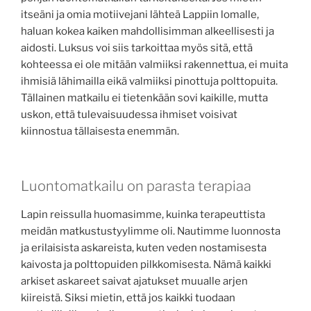
itseäni ja omia motiivejani lähteä Lappiin lomalle,
haluan kokea kaiken mahdollisimman alkeellisesti ja
aidosti. Luksus voi siis tarkoittaa myös sitä, että
kohteessa ei ole mitään valmiiksi rakennettua, ei muita
ihmisiä lähimailla eikä valmiiksi pinottuja polttopuita.
Tällainen matkailu ei tietenkään sovi kaikille, mutta
uskon, että tulevaisuudessa ihmiset voisivat
kiinnostua tällaisesta enemmän.
Luontomatkailu on parasta terapiaa
Lapin reissulla huomasimme, kuinka terapeuttista
meidän matkustustyylimme oli. Nautimme luonnosta
ja erilaisista askareista, kuten veden nostamisesta
kaivosta ja polttopuiden pilkkomisesta. Nämä kaikki
arkiset askareet saivat ajatukset muualle arjen
kiireistä. Siksi mietin, että jos kaikki tuodaan