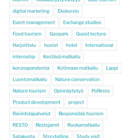
digital marketing
Ekskursio
Event management
Exchange studies
Food tourism
Geopark
Guest lecture
Harjoittelu
hostel
hotel
International
internship
Kestävä matkailu
koronapandemia
Kotimaan matkailu
Lappi
Luontomatkailu
Nature conservation
Nature tourism
Opinnäytetyö
PoResto
Product development
project
Ravintolapalvelut
Responsible tourism
RESTO
Restojamit
Ruokamatkailu
Satakunta
Storytelling
Study visit