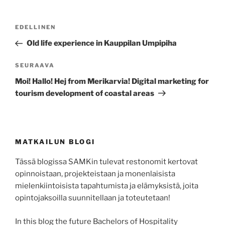
Artikkelien
Edellinen
EDELLINEN
selaus
artikkeli
Old life experience in Kauppilan Umpipiha
Seuraava
SEURAAVA
artikkeli
Moi! Hallo! Hej from Merikarvia! Digital marketing for
tourism development of coastal areas
MATKAILUN BLOGI
Tässä blogissa SAMKin tulevat restonomit kertovat
opinnoistaan, projekteistaan ja monenlaisista
mielenkiintoisista tapahtumista ja elämyksistä, joita
opintojaksoilla suunnitellaan ja toteutetaan!
In this blog the future Bachelors of Hospitality