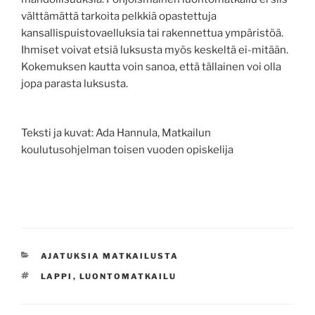
välttämättä tarkoita pelkkiä opastettuja
kansallispuistovaelluksia tai rakennettua ympäristöä.
Ihmiset voivat etsiä luksusta myös keskeltä ei-mitään.
Kokemuksen kautta voin sanoa, että tällainen voi olla
jopa parasta luksusta.
Teksti ja kuvat: Ada Hannula, Matkailun
koulutusohjelman toisen vuoden opiskelija
KATEGORIAT
AJATUKSIA MATKAILUSTA
AVAINSANAT
LAPPI
,
LUONTOMATKAILU