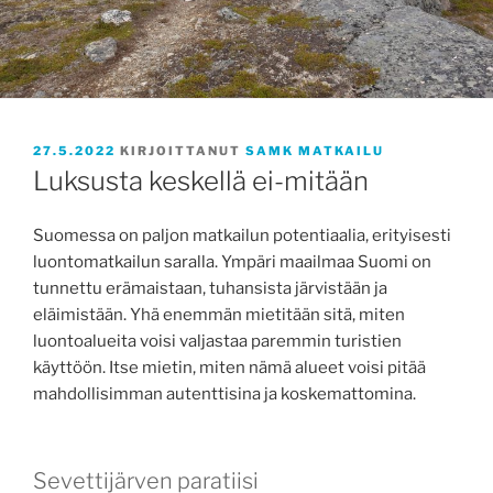
JULKAISTU
27.5.2022
KIRJOITTANUT
SAMK MATKAILU
Luksusta keskellä ei-mitään
Suomessa on paljon matkailun potentiaalia, erityisesti
luontomatkailun saralla. Ympäri maailmaa Suomi on
tunnettu erämaistaan, tuhansista järvistään ja
eläimistään. Yhä enemmän mietitään sitä, miten
luontoalueita voisi valjastaa paremmin turistien
käyttöön. Itse mietin, miten nämä alueet voisi pitää
mahdollisimman autenttisina ja koskemattomina.
Sevettijärven paratiisi