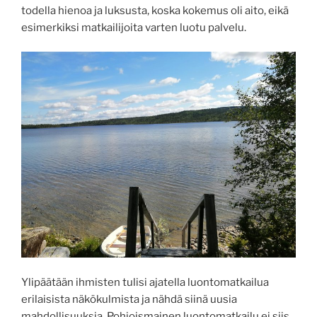
todella hienoa ja luksusta, koska kokemus oli aito, eikä
esimerkiksi matkailijoita varten luotu palvelu.
Ylipäätään ihmisten tulisi ajatella luontomatkailua
erilaisista näkökulmista ja nähdä siinä uusia
mahdollisuuksia. Pohjoismainen luontomatkailu ei siis