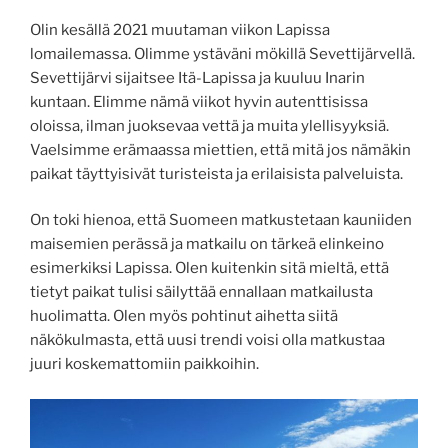
Olin kesällä 2021 muutaman viikon Lapissa
lomailemassa. Olimme ystäväni mökillä Sevettijärvellä.
Sevettijärvi sijaitsee Itä-Lapissa ja kuuluu Inarin
kuntaan. Elimme nämä viikot hyvin autenttisissa
oloissa, ilman juoksevaa vettä ja muita ylellisyyksiä.
Vaelsimme erämaassa miettien, että mitä jos nämäkin
paikat täyttyisivät turisteista ja erilaisista palveluista.
On toki hienoa, että Suomeen matkustetaan kauniiden
maisemien perässä ja matkailu on tärkeä elinkeino
esimerkiksi Lapissa. Olen kuitenkin sitä mieltä, että
tietyt paikat tulisi säilyttää ennallaan matkailusta
huolimatta. Olen myös pohtinut aihetta siitä
näkökulmasta, että uusi trendi voisi olla matkustaa
juuri koskemattomiin paikkoihin.