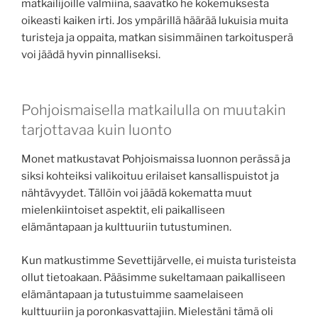
matkailijoille valmiina, saavatko he kokemuksesta
oikeasti kaiken irti. Jos ympärillä häärää lukuisia muita
turisteja ja oppaita, matkan sisimmäinen tarkoitusperä
voi jäädä hyvin pinnalliseksi.
Pohjoismaisella matkailulla on muutakin
tarjottavaa kuin luonto
Monet matkustavat Pohjoismaissa luonnon perässä ja
siksi kohteiksi valikoituu erilaiset kansallispuistot ja
nähtävyydet. Tällöin voi jäädä kokematta muut
mielenkiintoiset aspektit, eli paikalliseen
elämäntapaan ja kulttuuriin tutustuminen.
Kun matkustimme Sevettijärvelle, ei muista turisteista
ollut tietoakaan. Pääsimme sukeltamaan paikalliseen
elämäntapaan ja tutustuimme saamelaiseen
kulttuuriin ja poronkasvattajiin. Mielestäni tämä oli