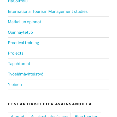
Harjoittelu
International Tourism Management studies
Matkailun opinnot
Opinnäytetyö
Practical training
Projects
Tapahtumat
Työelämäyhteistyö
Yleinen
ETSI ARTIKKELEITA AVAINSANOILLA
Alumni
Asiakastyytyväisyys
Blue tourism