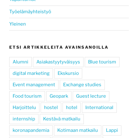
Työelämäyhteistyö
Yleinen
ETSI ARTIKKELEITA AVAINSANOILLA
Alumni
Asiakastyytyväisyys
Blue tourism
digital marketing
Ekskursio
Event management
Exchange studies
Food tourism
Geopark
Guest lecture
Harjoittelu
hostel
hotel
International
internship
Kestävä matkailu
koronapandemia
Kotimaan matkailu
Lappi