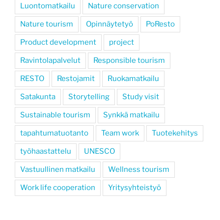
Luontomatkailu
Nature conservation
Nature tourism
Opinnäytetyö
PoResto
Product development
project
Ravintolapalvelut
Responsible tourism
RESTO
Restojamit
Ruokamatkailu
Satakunta
Storytelling
Study visit
Sustainable tourism
Synkkä matkailu
tapahtumatuotanto
Team work
Tuotekehitys
työhaastattelu
UNESCO
Vastuullinen matkailu
Wellness tourism
Work life cooperation
Yritysyhteistyö