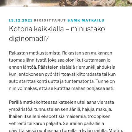
JULKAISTU
15.12.2021
KIRJOITTANUT
SAMK MATKAILU
Kotona kaikkialla – minustako
diginomadi?
Rakastan matkustamista. Rakastan sen mukanaan
tuomaa jännitystä, joka saa oloni kutkuttamaan jo
ennen lähtöä. Päästelen sisäisiä riemunkiljahduksia
kun lentokoneen pyörät irtoavat kiitoradasta tai kun
auto starttaa kohti uutta ja tuntematonta. Tunne on
niin voimakas, että se kutittaa mahan pohjassa asti.
Perillä matkakohteessa katselen uteliaana vierasta
ympäristöä, tunnustelen sen ääniä, hajuja, makuja.
Ihailen itselleni eksoottisia maisemia, trooppisen
vehreitä tai karun paljaita. Seurailen paikallisia
päivittäisissä puuhissaan toreilla ja kylän raitilla. Mietin,