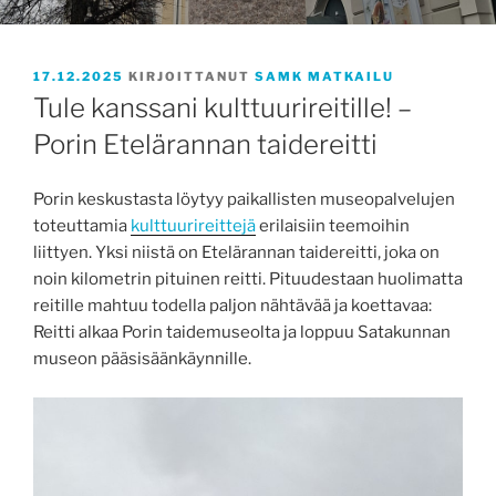
JULKAISTU
17.12.2025
KIRJOITTANUT
SAMK MATKAILU
Tule kanssani kulttuurireitille! –
Porin Etelärannan taidereitti
Porin keskustasta löytyy paikallisten museopalvelujen
toteuttamia
kulttuurireittejä
erilaisiin teemoihin
liittyen. Yksi niistä on Etelärannan taidereitti, joka on
noin kilometrin pituinen reitti. Pituudestaan huolimatta
reitille mahtuu todella paljon nähtävää ja koettavaa:
Reitti alkaa Porin taidemuseolta ja loppuu Satakunnan
museon pääsisäänkäynnille.