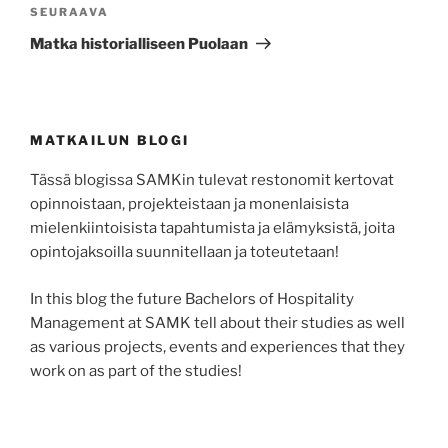
Seuraava
SEURAAVA
artikkeli
Matka historialliseen Puolaan
MATKAILUN BLOGI
Tässä blogissa SAMKin tulevat restonomit kertovat
opinnoistaan, projekteistaan ja monenlaisista
mielenkiintoisista tapahtumista ja elämyksistä, joita
opintojaksoilla suunnitellaan ja toteutetaan!
In this blog the future Bachelors of Hospitality
Management at SAMK tell about their studies as well
as various projects, events and experiences that they
work on as part of the studies!