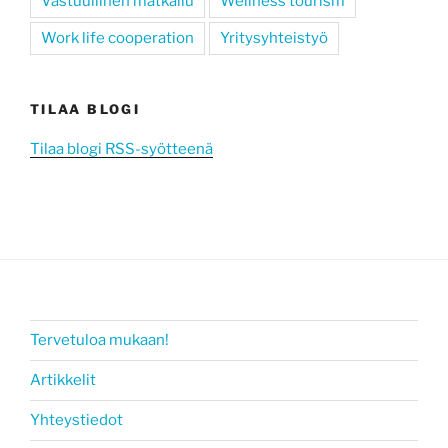
Vastuullinen matkailu
Wellness tourism
Work life cooperation
Yritysyhteistyö
TILAA BLOGI
Tilaa blogi RSS-syötteenä
Tervetuloa mukaan!
Artikkelit
Yhteystiedot