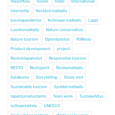
Harjoittelu
hostel
hotel
International
internship
Kestävä matkailu
koronapandemia
Kotimaan matkailu
Lappi
Luontomatkailu
Nature conservation
Nature tourism
Opinnäytetyö
PoResto
Product development
project
Ravintolapalvelut
Responsible tourism
RESTO
Restojamit
Ruokamatkailu
Satakunta
Storytelling
Study visit
Sustainable tourism
Synkkä matkailu
tapahtumatuotanto
Team work
Tuotekehitys
työhaastattelu
UNESCO