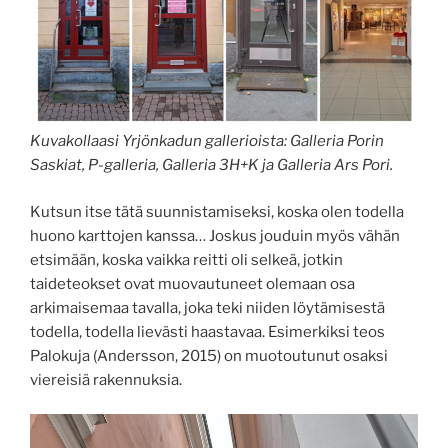
Kuvakollaasi Yrjönkadun gallerioista: Galleria Porin
Saskiat, P-galleria, Galleria 3H+K ja Galleria Ars Pori.
Kutsun itse tätä suunnistamiseksi, koska olen todella
huono karttojen kanssa… Joskus jouduin myös vähän
etsimään, koska vaikka reitti oli selkeä, jotkin
taideteokset ovat muovautuneet olemaan osa
arkimaisemaa tavalla, joka teki niiden löytämisestä
todella, todella lievästi haastavaa. Esimerkiksi teos
Palokuja (Andersson, 2015) on muotoutunut osaksi
viereisiä rakennuksia.