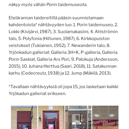
näkyy myös vähän Porin taidemuseota.
Etelärannan taidereitillä pääsin suunnistamaan
kahdentoista* nähtävyyden luo: 1. Porin taidemuseo, 2.
Lokki (Kivijärvi, 1987), 3. Suolamakasiini, 4. Ahlströmin
talo, 5. Polyfonia (Hiltunen, 1987), 6. Kirkkopuiston
veistokset (Tukiainen, 1952), 7. Newanderin talo, 8.
Yrjönkadun galleriat: Galleria 3H+K, P-galleria, Galleria
Porin Saskiat, Galleria Ars Pori, 9. Palokuja (Andersson,
2015), 10. Juhana Herttua (Saari, 2018), 11. Satakunnan
karhu (Cedecreutz, 1938) ja 12. Jump (Mäkilä, 2013).
*Tavallaan nähtävyyksiä oli jopa 15, jos lasketaan kaikki
Yrjökadun galleriat erikseen.