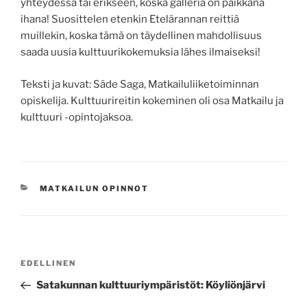
yhteydessä tai erikseen, koska galleria on paikkana
ihana! Suosittelen etenkin Etelärannan reittiä
muillekin, koska tämä on täydellinen mahdollisuus
saada uusia kulttuurikokemuksia lähes ilmaiseksi!
Teksti ja kuvat: Säde Saga, Matkailuliiketoiminnan
opiskelija. Kulttuurireitin kokeminen oli osa Matkailu ja
kulttuuri -opintojaksoa.
KATEGORIAT
MATKAILUN OPINNOT
Artikkelien
Edellinen
EDELLINEN
selaus
artikkeli
Satakunnan kulttuuriympäristöt: Köyliönjärvi