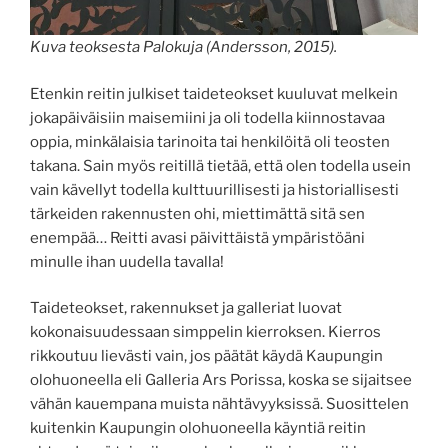
Kuva teoksesta Palokuja (Andersson, 2015).
Etenkin reitin julkiset taideteokset kuuluvat melkein
jokapäiväisiin maisemiini ja oli todella kiinnostavaa
oppia, minkälaisia tarinoita tai henkilöitä oli teosten
takana. Sain myös reitillä tietää, että olen todella usein
vain kävellyt todella kulttuurillisesti ja historiallisesti
tärkeiden rakennusten ohi, miettimättä sitä sen
enempää… Reitti avasi päivittäistä ympäristöäni
minulle ihan uudella tavalla!
Taideteokset, rakennukset ja galleriat luovat
kokonaisuudessaan simppelin kierroksen. Kierros
rikkoutuu lievästi vain, jos päätät käydä Kaupungin
olohuoneella eli Galleria Ars Porissa, koska se sijaitsee
vähän kauempana muista nähtävyyksissä. Suosittelen
kuitenkin Kaupungin olohuoneella käyntiä reitin